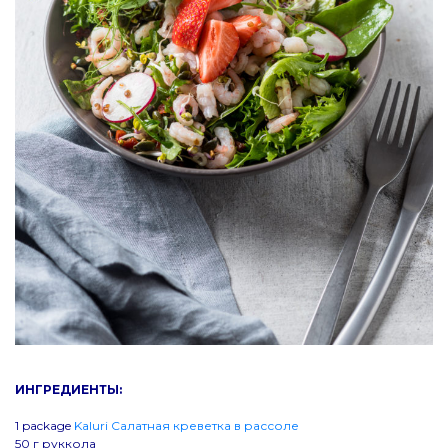
Рецепты
Новости
Контакт
ИНГРЕДИЕНТЫ:
1 package
Kaluri Салатная креветка в рассоле
50 г руккола