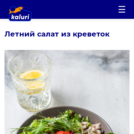
Skip
☰
to
content
Летний салат из креветок
ST
ENG
О
компании
Продукция