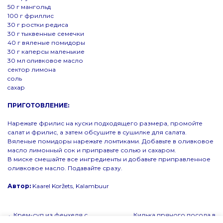
50 г мангольд
100 г фриллис
30 г ростки редиса
30 г тыквенные семечки
40 г вяленые помидоры
30 г каперсы маленькие
30 мл oливковое масло
сектор лимона
cоль
cахар
ПРИГОТОВЛЕНИЕ:
Нарежьте фрилис на куски подходящего размера, промойте
салат и фрилис, а затем обсушите в сушилке для салата.
Вяленые помидоры нарежьте ломтиками. Добавьте в оливковое
масло лимонный сок и приправьте солью и сахаром.
В миске смешайте все ингредиенты и добавьте приправленное
оливковое масло. Подавайте сразу.
Автор:
Kaarel Koržets, Kalambuur
Навигация
Крем-суп из фенхеля с
Килька пряного посола в